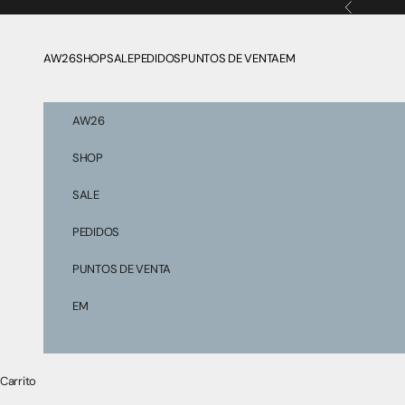
Ir al contenido
Anterior
AW26
SHOP
SALE
PEDIDOS
PUNTOS DE VENTA
EM
AW26
SHOP
SALE
PEDIDOS
PUNTOS DE VENTA
EM
Carrito