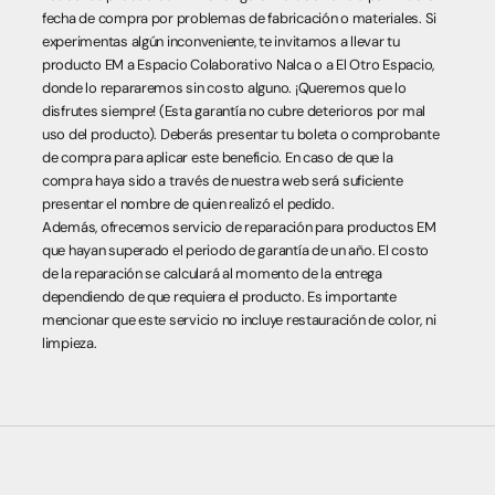
fecha de compra por problemas de fabricación o materiales. Si
experimentas algún inconveniente, te invitamos a llevar tu
producto EM a Espacio Colaborativo Nalca o a El Otro Espacio,
donde lo repararemos sin costo alguno. ¡Queremos que lo
disfrutes siempre! (Esta garantía no cubre deterioros por mal
uso del producto). Deberás presentar tu boleta o comprobante
de compra para aplicar este beneficio. En caso de que la
compra haya sido a través de nuestra web será suficiente
presentar el nombre de quien realizó el pedido.
Además, ofrecemos servicio de reparación para productos EM
que hayan superado el periodo de garantía de un año. El costo
de la reparación se calculará al momento de la entrega
dependiendo de que requiera el producto. Es importante
mencionar que este servicio no incluye restauración de color, ni
limpieza.