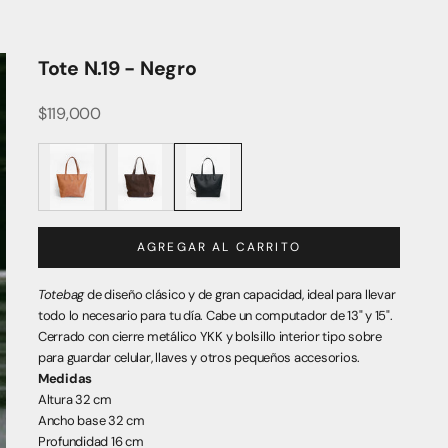
Tote N.19 - Negro
Precio de oferta
$119,000
PRE-ORDER Tote N.19 - Caramelo
Tote N.19 - Chocolate Reno
Tote N.19 - Negro
AGREGAR AL CARRITO
Totebag
de diseño clásico y de gran capacidad, ideal para llevar
todo lo necesario para tu día. Cabe un computador de 13" y 15".
Cerrado con cierre metálico YKK y bolsillo interior tipo sobre
para guardar celular, llaves y otros pequeños accesorios.
Medidas
Altura 32 cm
Ancho base 32 cm
Profundidad 16 cm