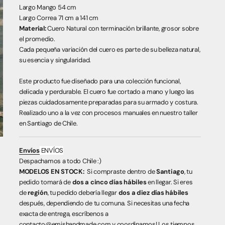
Largo Mango 54 cm
Largo Correa 71 cm a 141 cm
Material:
Cuero Natural con terminación brillante, grosor sobre
el promedio.
Cada pequeña variación del cuero es parte de su belleza natural,
su esencia y singularidad.
Este producto fue diseñado para una colección funcional,
delicada y perdurable. El cuero fue cortado a mano y luego las
piezas cuidadosamente preparadas para su armado y costura.
Realizado uno a la vez con procesos manuales en nuestro taller
en Santiago de Chile.
Envíos
ENVÍOS
Despachamos a todo Chile :)
MODELOS EN STOCK:
Si compraste dentro de
Santiago
, tu
pedido tomará de
dos a cinco días hábiles
en llegar. Si eres
de
región
, tu pedido debería llegar
dos a diez días hábiles
después, dependiendo de tu comuna. Si necesitas una fecha
exacta de entrega, escríbenos a
contacto@emishandmade.com y coordinamos! Los tiempos