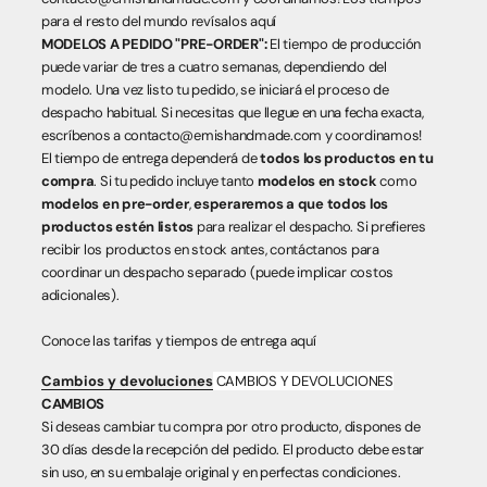
para el resto del mundo revísalos
aquí
MODELOS A PEDIDO "PRE-ORDER":
El tiempo de producción
puede variar de tres a cuatro semanas, dependiendo del
modelo. Una vez listo tu pedido, se iniciará el proceso de
despacho habitual. Si necesitas que llegue en una fecha exacta,
escríbenos a contacto@emishandmade.com y coordinamos!
El tiempo de entrega dependerá de
todos los productos en tu
compra
. Si tu pedido incluye tanto
modelos en stock
como
modelos en pre-order
,
esperaremos a que todos los
productos estén listos
para realizar el despacho. Si prefieres
recibir los productos en stock antes, contáctanos para
coordinar un despacho separado (puede implicar costos
adicionales).
Conoce las tarifas y tiempos de entrega
aquí
Cambios y devoluciones
CAMBIOS Y DEVOLUCIONES
CAMBIOS
Si deseas cambiar tu compra por otro producto, dispones de
30 días desde la recepción del pedido. El producto debe estar
sin uso, en su embalaje original y en perfectas condiciones.