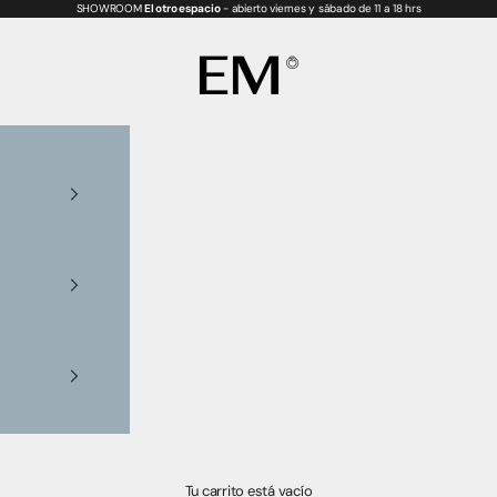
SHOWROOM
El otro espacio
- abierto viernes y sábado de 11 a 18 hrs
EM is handmade
Tu carrito está vacío